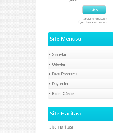
Şifre
Parolamı unuttum
Üye olmak istiyorum
Site Menüsü
Sınavlar
Ödevler
Ders Programı
Duyurular
Belirli Günler
Site Haritası
Site Haritası