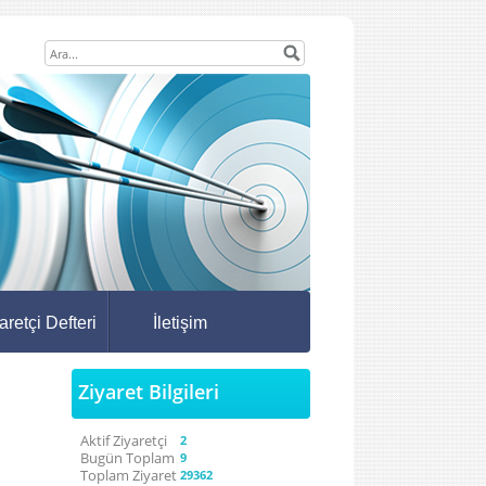
aretçi Defteri
İletişim
Ziyaret Bilgileri
Aktif Ziyaretçi
2
Bugün Toplam
9
Toplam Ziyaret
29362