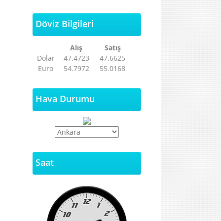
Döviz Bilgileri
Alış
Satış
Dolar
47.4723
47.6625
Euro
54.7972
55.0168
Hava Durumu
Saat