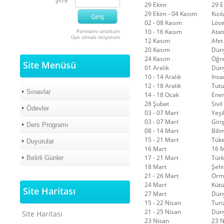
Şifre
29 Ekim
29 E
29 Ekim - 04 Kasım
Kızı
02 - 08 Kasım
Löse
Parolamı unuttum
10 - 16 Kasım
Atat
Üye olmak istiyorum
12 Kasım
Afet
20 Kasım
Düny
24 Kasım
Öğr
Site Menüsü
01 Aralık
Dün
10 - 14 Aralık
İnsa
12 - 18 Aralık
Tutu
Sınavlar
14 - 18 Ocak
Ener
28 Şubat
Sivi
Ödevler
03 - 07 Mart
Yeşi
03 - 07 Mart
Giri
Ders Programı
08 - 14 Mart
Bili
15 - 21 Mart
Tüke
Duyurular
16 Mart
16 M
17 - 21 Mart
Türk
Belirli Günler
18 Mart
Şehi
21 - 26 Mart
Orm
24 Mart
Kütü
Site Haritası
27 Mart
Düny
15 - 22 Nisan
Turi
21 - 25 Nisan
Düny
Site Haritası
23 Nisan
23 N