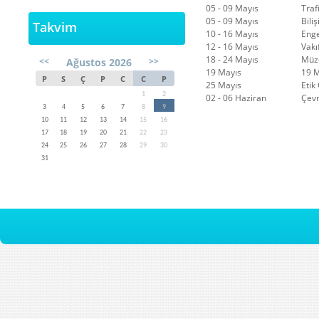
05 - 09 Mayıs
Traf
05 - 09 Mayıs
Bili
Takvim
10 - 16 Mayıs
Enge
12 - 16 Mayıs
Vakı
18 - 24 Mayıs
Müze
<<
>>
Ağustos 2026
19 Mayıs
19 M
P
S
Ç
P
C
C
P
25 Mayıs
Etik
1
2
02 - 06 Haziran
Çevr
3
4
5
6
7
8
9
10
11
12
13
14
15
16
17
18
19
20
21
22
23
24
25
26
27
28
29
30
31