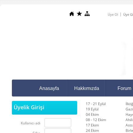
Üye Ol
Üye Gi
Anasayfa
Hakkımızda
Forum
17 - 21 Eylül
İlkö
Üyelik Girişi
19 Eylül
Gazi
04 Ekim
Hay
08 - 12 Ekim
Ahil
Kullanıcı adı
17 Ekim
Asts
24 Ekim
Birl